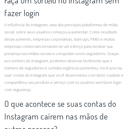
Faça um sorteio no Instagram sem
fazer login
A influência do Instagram, uma das principais plataformas de mídia
social, sobre seus usuários começou a aumentar. Como resultado
desse aumento, empresas corporativas, start-ups, PMEs e muitas
empresas comerciais tornaram-se um esforço para mostrar sua
presença nas mídias sociais e conquistar novos seguidores. Graças
aos sorteios do Instagram, podemos observar facilmente que o
número de seguidores e curtidas orgânicas aumentou. Você precisa
usar contas do Instagram que você desenvolveu com tanto cuidado e
compartilhou seu produto e serviço com os usuários sem fazer login
com segurança.
O que acontece se suas contas do
Instagram caírem nas mãos de
outras pessoas?