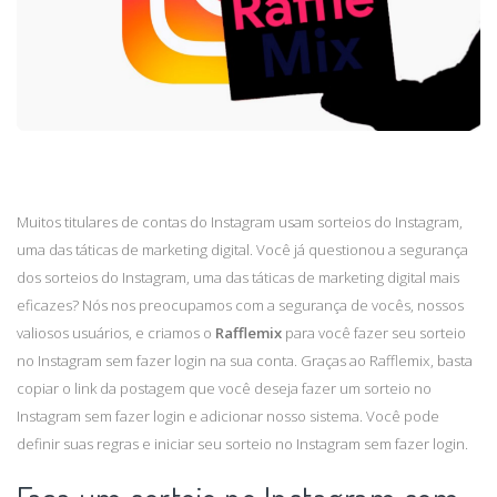
Muitos titulares de contas do Instagram usam sorteios do Instagram,
uma das táticas de marketing digital. Você já questionou a segurança
dos sorteios do Instagram, uma das táticas de marketing digital mais
eficazes? Nós nos preocupamos com a segurança de vocês, nossos
valiosos usuários, e criamos o
Rafflemix
para você fazer seu sorteio
no Instagram sem fazer login na sua conta. Graças ao Rafflemix, basta
copiar o link da postagem que você deseja fazer um sorteio no
Instagram sem fazer login e adicionar nosso sistema. Você pode
definir suas regras e iniciar seu sorteio no Instagram sem fazer login.