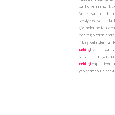
çünkü veriminizi ilk 
Sıra kazananları beli
tavsiye ediyoruz. Kull
görmelerine izin veri
edeceğinizden emin o
Yılbaşı çekilişleri iç
çekiliş
hizmeti sunuyo
sistemimizin çalışma s
çekilişi
yapabiliyorsu
yapıştırmanız olacak