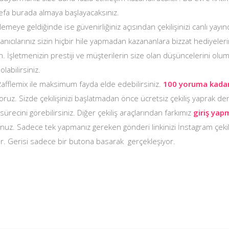
defa burada almaya başlayacaksınız.
rlemeye geldiğinde ise güvenirliğiniz açısından çekilişinizi canlı yay
anıcılarınız sizin hiçbir hile yapmadan kazananlara bizzat hediyelerin
n. İşletmenizin prestiji ve müşterilerin size olan düşüncelerini olu
labilirsiniz.
in Rafflemix ile maksimum fayda elde edebilirsiniz.
100 yoruma kadar
ruz. Sizde çekilişinizi başlatmadan önce ücretsiz çekiliş yaprak den
ürecini görebilirsiniz. Diğer çekiliş araçlarından farkımız
giriş ya
nuz. Sadece tek yapmanız gereken gönderi linkinizi İnstagram çeki
tır. Gerisi sadece bir butona basarak gerçekleşiyor.