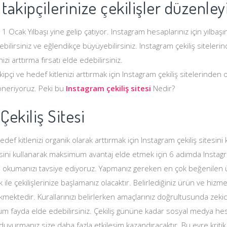
 takipçilerinize çekilişler düzenley
1 Ocak Yılbaşı yine gelip çatıyor. Instagram hesaplarınız için yılbaşı
nebilirsiniz ve eğlendikçe büyüyebilirsiniz. Instagram çekiliş siteler
nizi arttırma fırsatı elde edebilirsiniz.
 takipçi ve hedef kitlenizi arttırmak için Instagram çekiliş sitelerinden 
 öneriyoruz. Peki bu
Instagram çekiliş sitesi
Nedir?
Çekiliş Sitesi
f kitlenizi organik olarak arttırmak için Instagram çekiliş sitesini ku
esini kullanarak maksimum avantaj elde etmek için 6 adımda Instagra
imizi okumanızı tavsiye ediyoruz. Yapmanız gereken en çok beğenile
 ile çekilişlerinize başlamanız olacaktır. Belirlediğiniz ürün ve hizmeti
mektedir. Kurallarınızı belirlerken amaçlarınız doğrultusunda zekice
m fayda elde edebilirsiniz. Çekiliş gününe kadar sosyal medya he
i duyurmanız size daha fazla etkileşim kazandıracaktır. Bu evre kritik