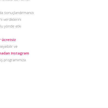
ında sonuçlandırmanızı
i verdiklerini
mlu yönde etki
 ücretsiz
eyebilir ve
pmadan Instagram
liş programımıza