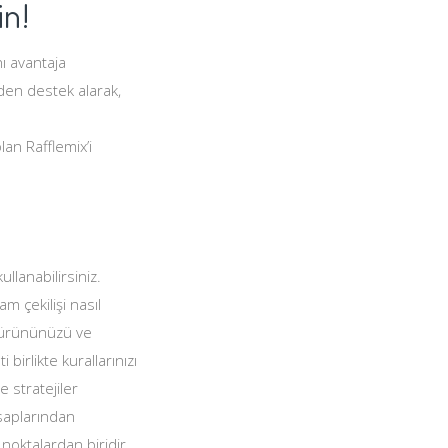
in!
nı avantaja
inden destek alarak,
olan Rafflemix’i
llanabilirsiniz.
m çekilişi nasıl
n ürününüzü ve
 birlikte kurallarınızı
 stratejiler
saplarından
 noktalardan biridir