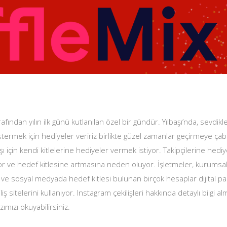
arafından yılın ilk günü kutlanılan özel bir gündür. Yılbaşı’nda, sevdik
termek için hediyeler veririz birlikte güzel zamanlar geçirmeye ça
şı için kendi kitlelerine hediyeler vermek istiyor. Takipçilerine hedi
r ve hedef kitlesine artmasına neden oluyor. İşletmeler, kurumsal 
ar ve sosyal medyada hedef kitlesi bulunan birçok hesaplar dijital pa
ş sitelerini kullanıyor. Instagram çekilişleri hakkında detaylı bilgi alm
zımızı okuyabilirsiniz.