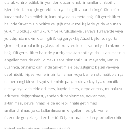
olarak kontrol edilebilir, yeniden düzenlenebilir, sınıflandırılabilir,
işlendikleri amaç için gerekli olan ya da ilgili kanunda öngörülen süre
kadar muhafaza edilebilir, kanuni ya da hizmete bağlı fiili gereklilikler
halinde Şirketimizin birlikte çalıştığı özel-tüzel kişilerle ya da kanunen
yükümlü olduğu kamu kurum ve kuruluşlarıyla ve/veya Türkiye'de veya
yurt dışında mukim olan ilgili 3. kişi gerçek kişi/tüzel kişilerle, sigorta
şirketleri, bankalar ile paylaşılabilir/devredilebilir, kanuni ya da hizmete
bağlı fiili gereklilikler halinde yurtdışına aktarılabilir ya da kullanılmasının
engellenmesi de dahil olmak üzere işlenebilir. Bu meyanda, Kanun
uyarınca, onayınız dahilinde Şirketimizle paylaştığınız kişisel ve/veya
özel nitelikli kişisel verilerinizin tamamen veya kısmen otomatik olan ya
da herhangi bir veri kayıt sisteminin parçası olmak kaydıyla otomatik
olmayan yollarla elde edilmesi, kaydedilmesi, depolanması, muhafaza
edilmesi, değiştirilmesi, yeniden düzenlenmesi, açıklanması,
aktarılması, devralınması, elde edilebilir hâle getirilmesi,
sınıflandırılması ya da kullanılmasının engellenmesi gibi veriler
üzerinde gerçekleştirilen her türlü işlem tarafımızdan yapılabilecektir.
Kişisel verileriniz nasıl toplanmaktadır?