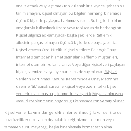
analiz etmek ve iyileştirmek için kullanabiliriz. Ayrıca, şahsen sizi
tanımlamayan, kişisel olmayan bu bilgileri herhangi bir amaçla
üçüncü kişilerle paylaşma hakkımız saklıdır. Bu bilgileri, reklam
amaçlarıyla kullanılmak üzere veya topluca ya da herhangi bir
Kişisel Bilginizi açıklamayacak başka şekillerde Rafflemix
ailesinin parçası olmayan üçüncü kişilerle de paylaşabiliriz.
Kişisel ve/veya Özel Nitelikli Kişisel Verilere Dair Açık Onay:
İnternet sitemizden hizmet satın alan Rafflemix müşterileri,
internet sitemizin kullanıcıları ve/veya diğer kişisel veri paylaşan
kişiler, sitemizde veya üye panelimizde yayımlanan
"Kişisel
Verilerin Korunması Kanunu Kapsamındaki Onay Metni"nin
üzerine “tik” atmak sureti ile kişisel /veya özel nitelikli kişisel
verilerinin alınmasına, işlenmesine ve yurt içi/dışı aktarılmasına
yasal düzenlenmenin öngördüğü kapsamda izin vermiş olurlar.
Kişisel veriler bakımından gerekli izinler verilmediği takdirde, Site de
bazı özelliklerin kullanım dışı kalabileceği, hizmetin kısmen veya
tamamen sunulmayacağı, başka bir anlatımla hizmet satın alma