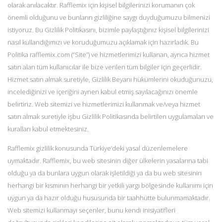
olarak anılacaktır. Rafflemix için kişisel bilgilerinizi korumanın çok
önemli olduğunu ve bunların gizliliğine saygı duyduğumuzu bilmenizi
istiyoruz. Bu Gizlilik Politikasını, bizimle paylaştığınız kişisel bilgilerinizi
nasıl kullandığımızı ve koruduğumuzu açıklamak için hazırladık. Bu
Politika rafflemix.com (“Site”) ve hizmetlerimizi kullanan, ayrıca hizmet
satın alan tüm kullanıcılar ile bize verilen tüm bilgiler için geçerlidir.
Hizmet satın almak suretiyle, Gizlilik Beyanı hükümlerini okuduğunuzu,
incelediğinizi ve içeriğini aynen kabul etmiş sayılacağınızı önemle
belirtiriz. Web sitemizi ve hizmetlerimizi kullanmak ve/veya hizmet
satın almak suretiyle işbu Gizlilik Politikasında belirtilen uygulamaları ve
kuralları kabul etmektesiniz.
Rafflemix gizlilik konusunda Türkiye’deki yasal düzenlemelere
uymaktadır. Rafflemix, bu web sitesinin diğer ülkelerin yasalarına tabi
olduğu ya da bunlara uygun olarak işletildiği ya da bu web sitesinin
herhangi bir kısmının herhangi bir yetkili yargı bölgesinde kullanımı için
uygun ya da hazır olduğu hususunda bir taahhütte bulunmamaktadır.
Web sitemizi kullanmayı seçenler, bunu kendi inisiyatifleri