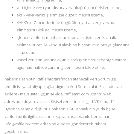
yurt içinde veya yurt dışında aktarıldığı üçüncü kişileri bilme,
eksik veya yanlış işlenmişse düzeltilmesini isteme,
KVKK'nın 7. maddesinde öngörülen şartlar çerçevesinde
silinmesini / yok edilmesini isteme,
işlenen verilerin münhasıran otomatik sistemler ile analiz
edilmesi sureti ile kendisi aleyhine bir sonucun ortaya çıkmasına
itiraz etme,
kişisel verilerin kanuna aykırı olarak işlenmesi sebebiyle zarara
uğraması hâlinde zararın giderilmesini talep etme,
haklarına sahiptir. Rafflemix tarafından atanacak Veri Sorumlusu
temsilcisi, yasal altyapı sağlandığında Veri Sorumluları Sicilinde ilan
edilerek mevzuata uygun şekilde, rafflemix.com uzantılı web
adresinde duyurulacaktır. Kişisel verilerinizle ilgili KVKK md. 11
uyarınca sahip olduğunuz haklarınızı kullanmak için ya da kişisel
verileriniz ile ilgili sorularınız kapsamında bizimle her zaman,
info@rafflemix.com adresine e-posta göndererek irtibata
geçebilirsiniz.