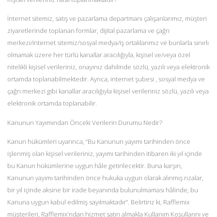
İnternet sitemiz, satış ve pazarlama departmanı çalışanlarımız, müşteri
ziyaretlerinde toplanan formlar, dijital pazarlama ve çağrı
merkezi/internet sitemiz/sosyal medya/iş ortaklarımız ve bunlarla sınırlı
olmamak üzere her türlü kanallar aracılığıyla, kişisel ve/veya özel
nitelikli kişisel verileriniz, onayınız dahilinde sözlü, yazılı veya elektronik
ortamda toplanabilmektedir. Ayrıca, internet şubesi , sosyal medya ve
çağrı merkezi gibi kanallar aracılığıyla kişisel verileriniz sözlü, yazılı veya
elektronik ortamda toplanabilir.
Kanunun Yayımından Önceki Verilerin Durumu Nedir?
Kanun hükümleri uyarınca, “Bu Kanunun yayımı tarihinden önce
işlenmiş olan kişisel verileriniz, yayımı tarihinden itibaren iki yıl içinde
bu Kanun hükümlerine uygun hâle getirilecektir. Buna karşın,
Kanunun yayımı tarihinden önce hukuka uygun olarak alınmış rızalar,
bir yıl içinde aksine bir irade beyanında bulunulmaması hâlinde, bu
Kanuna uygun kabul edilmiş sayılmaktadır”. Belirtiriz ki, Rafflemix
müşterileri, Rafflemix’ndan hizmet satın almakla Kullanım Koşullarını ve