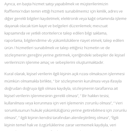
Ayrıca, en başta hizmet satışı yapabilmek ve müşterilerimizin
Rafflemix’ndan temin ettiği hizmeti sunabilmemiz için kimlik, adres ve
diğer gerekli bilgileri kaydetmek; elektronik veya kağıt ortamında işleme
dayanak olacak tüm kayıt ve belgeleri düzenlemek; mevzuat
kapsamında ve yetkili otoritelerce talep edilen bilgi saklama,
raporlama, bilgilendirme vb yükümlülüklere riayet etmek; talep edilen
ürün / hizmetleri sunabilmek ve talep ettiğiniz hizmetin ve de
sözleşmenin gereğini yerine getirmek, içeriğindeki sebepler de kişisel
verilerinizin işlenme amaç ve sebeplerini oluşturmaktadır.
Kural olarak, kişisel verilerin ilgili kişinin açık rızası olmaksızın işlenmesi
mümkün olmamakla birlikte, “ bir sözleşmenin kurulması veya ifasıyla
doğrudan doğruya ilgili olması kaydıyla, sözleşmenin taraflarına ait
kişisel verilerin işlenmesinin gerekli olması”, “ Bir hakkın tesisi,
kullanılması veya korunması için veri işlemenin zorunlu olması”, “ Veri
sorumlusunun hukuki yükümlülüğünü yerine getirebilmesi için zorunlu
olması”, “ ilgili kişinin kendisi tarafından alenileştirilmiş olması”, “İlgili
kişinin temel hak ve özgürlüklerine zarar vermemek kaydıyla, veri