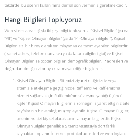
takdirde, bu sitenin kullanımına derhal son vermeniz gerekmektedir.
Hangi Bilgileri Topluyoruz
Web sitemiz aracılığıyla iki çeşit bilgi topluyoruz: “Kişisel Bilgiler” (ya da
“PII”) ve “Kişisel Olmayan Bilgiler” (ya da “PII-Olmayan Bilgiler”). Kişisel
Bilgiler, sizi bir birey olarak tanımlayan ya da tanımlayabilen bilgilerdir
(ikamet adresi, telefon numarası ya da fatura bilgileri gibi) ve Kişisel
Olmayan Bilgiler ise toptan bilgiler, demografik bilgiler, IP adresleri ve
doğrudan kimliğinizi ortaya çıkarmayan diğer bilgilerdir.
Kişisel Olmayan Bilgiler: Sitemizi ziyaret ettiğinizde veya
sitemizle etkileşime geçtiğinizde Rafflemix ve Rafflemix’na
hizmet sağlamak için Rafflemix’nın sözleşme yaptığı üçüncü
kişiler Kişisel Olmayan Bilgilerinizi (örneğin, ziyaret ettiğiniz Site
sayfalarının bir kataloğunu) toplayabilir. Kişisel Olmayan Bilgiler,
anonim ve sizi kişisel olarak tanımlamayan bilgilerdir. Kişisel
Olmayan Bilgiler genellikle Sitemiz vasıtasıyla dört farklı
kaynaktan toplanır: İnternet protokol adresleri ve web logları;