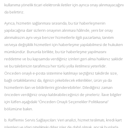
kullanıma yönelik ticari elektronik iletiler için ayrıca onay alınmayacağını
da belirtiriz.
Ayrıca, hizmetin sağlanması sırasında, bu tür haberleşmenin
yapılacağına dair sizlerin onayının alınması hâlinde, yeni bir onay
alınmaksızın aynı veya benzer hizmetlerle ilgili pazarlama, tanıtım
ve/veya değişiklik hizmetleri için haberleşme yapılabilmesi de hukuken
mümkündür. Bununla birlikte, bu tür haberleşme yapılmasını
reddetme ve bu kapsamda verdiğiniz izinleri geri alma hakkınız saklıdır
ve bu talebinizin tarafımıza her türlü yolla iletilmesi yeterlidir.
Önceden onaylı e-posta sistemine katılmayı seçtiğiniz takdirde size,
bağlı ortaklıklarımız da, ilginizi çekebilecek etkinlikler, ürün ya da
hizmetlerin ilan ve bildirilerini gönderebilirler. Dilediğiniz zaman
önceden verdiğiniz onayı kaldırabileceğinizi de yineleriz. İlave bilgiler
için lütfen aşağıdaki “Önceden Onaylı Seçenekler Politikasına”
bölümüne bakın.
b. Rafflemix Servis Sağlayıcıları: Veri analizi, hizmet teslimatı, kredi kart
işlemleri ve idari nitelikteki diğer işler de dahil olmak, ancak bunlarla