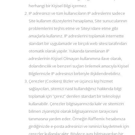
herhangi bir Kişisel Bilgi içermez.
IP adresinizi ve tüm kullanıcıların IP adreslerini sadece
Site kullanım düzeylerini hesaplama, Site sunucularının
problemlerini teşhis etme ve Siteyi idare etme gibi
amaçlarla kullanırız. IP adreslerini toplamak internette
standart bir uygulamadır ve birçok web sitesi tarafından
otomatik olarak yapılır. Yukarıda tanımlanan IP
adreslerinin Kişisel Olmayan kullanımına ilave olarak,
dolandırıcılık ve benzeri suçları önlemek amacıyla Kişisel
Bilgilerinizle IP adresinizi birbiriyle ilişkilendirebiliriz.
Çerezler (Cookies): Bizler ve üçüncü kişi hizmet
sağlayıcıları, sitemizi nasıl kullandığınız hakkında bilgi
toplamak için “çerez” denilen standart bir teknolojiyi
kullanabilir. Çerezler bilgisayarınızda kalır ve sitemizin
bilinen ziyaretçisi olarak bilgisayarınızın tarayıcısını
tanımasına yardım eder. Örneğin Rafflemix hesabınıza
girdiğinizde e-posta adresinizi ve isminizi kaydetmek için
çerezler kullanılacaktır. Böylece aynı bilgisayardan bir