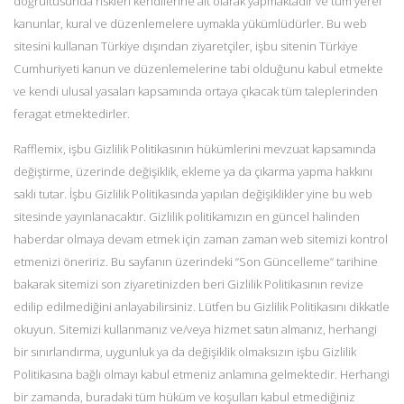
doğrultusunda riskleri kendilerine ait olarak yapmaktadır ve tüm yerel
kanunlar, kural ve düzenlemelere uymakla yükümlüdürler. Bu web
sitesini kullanan Türkiye dışından ziyaretçiler, işbu sitenin Türkiye
Cumhuriyeti kanun ve düzenlemelerine tabi olduğunu kabul etmekte
ve kendi ulusal yasaları kapsamında ortaya çıkacak tüm taleplerinden
feragat etmektedirler.
Rafflemix, işbu Gizlilik Politikasının hükümlerini mevzuat kapsamında
değiştirme, üzerinde değişiklik, ekleme ya da çıkarma yapma hakkını
saklı tutar. İşbu Gizlilik Politikasında yapılan değişiklikler yine bu web
sitesinde yayınlanacaktır. Gizlilik politikamızın en güncel halinden
haberdar olmaya devam etmek için zaman zaman web sitemizi kontrol
etmenizi öneririz. Bu sayfanın üzerindeki “Son Güncelleme” tarihine
bakarak sitemizi son ziyaretinizden beri Gizlilik Politikasının revize
edilip edilmediğini anlayabilirsiniz. Lütfen bu Gizlilik Politikasını dikkatle
okuyun. Sitemizi kullanmanız ve/veya hizmet satın almanız, herhangi
bir sınırlandırma, uygunluk ya da değişiklik olmaksızın işbu Gizlilik
Politikasına bağlı olmayı kabul etmeniz anlamına gelmektedir. Herhangi
bir zamanda, buradaki tüm hüküm ve koşulları kabul etmediğiniz