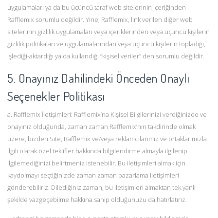
uygulamaları ya da bu üçüncü taraf web sitelerinin içeriğinden
Rafflemix sorumlu değildir. Yine, Rafflemix, link verilen diğer web
sitelerinin gizlilik uygulamaları veya içeriklerinden veya üçüncü kişilerin
gizlilik politikaları ve uygulamalarından veya üçüncü kişilerin topladığı,
işlediği-aktardığı ya da kullandığı “kişisel veriler” den sorumlu değildir.
5. Onayınız Dahilindeki Önceden Onaylı
Seçenekler Politikası
a. Rafflemix İletişimleri: Rafflemix’na Kişisel Bilgilerinizi verdiğinizde ve
onayınız olduğunda, zaman zaman Rafflemix’nın takdirinde olmak
üzere, bizden Site, Rafflemix ve/veya reklamcılarımız ve ortaklarımızla
ilgili olarak özel teklifler hakkında bilgilendirme almayla ilgilenip
ilgilemediğinizi belirtmeniz istenebilir. Bu iletişimleri almak için
kaydolmayı seçtiğinizde zaman zaman pazarlama iletişimleri
gönderebiliriz. Dilediğiniz zaman, bu iletişimleri almaktan tek yanlı
şekilde vazgeçebilme hakkına sahip olduğunuzu da hatırlatırız.