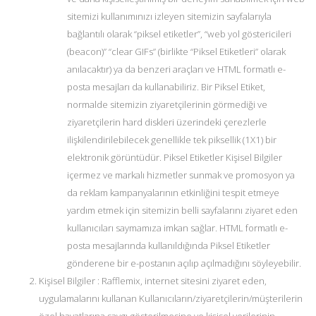
sitemizi kullanımınızı izleyen sitemizin sayfalarıyla
bağlantılı olarak “piksel etiketler”, “web yol göstericileri
(beacon)” “clear GIFs” (birlikte “Piksel Etiketleri” olarak
anılacaktır) ya da benzeri araçları ve HTML formatlı e-
posta mesajları da kullanabiliriz. Bir Piksel Etiket,
normalde sitemizin ziyaretçilerinin görmediği ve
ziyaretçilerin hard diskleri üzerindeki çerezlerle
ilişkilendirilebilecek genellikle tek piksellik (1X1) bir
elektronik görüntüdür. Piksel Etiketler Kişisel Bilgiler
içermez ve markalı hizmetler sunmak ve promosyon ya
da reklam kampanyalarının etkinliğini tespit etmeye
yardım etmek için sitemizin belli sayfalarını ziyaret eden
kullanıcıları saymamıza imkan sağlar. HTML formatlı e-
posta mesajlarında kullanıldığında Piksel Etiketler
gönderene bir e-postanın açılıp açılmadığını söyleyebilir.
Kişisel Bilgiler : Rafflemix, internet sitesini ziyaret eden,
uygulamalarını kullanan Kullanıcıların/ziyaretçilerin/müşterilerin
özel hayatlarına saygı gösterilmesine ve kişisel verilerinin