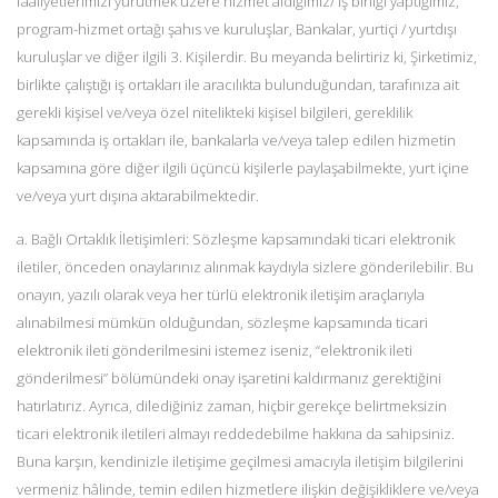
faaliyetlerimizi yürütmek üzere hizmet aldığımız/ iş birliği yaptığımız,
program-hizmet ortağı şahıs ve kuruluşlar, Bankalar, yurtiçi / yurtdışı
kuruluşlar ve diğer ilgili 3. Kişilerdir. Bu meyanda belirtiriz ki, Şirketimiz,
birlikte çalıştığı iş ortakları ile aracılıkta bulunduğundan, tarafınıza ait
gerekli kişisel ve/veya özel nitelikteki kişisel bilgileri, gereklilik
kapsamında iş ortakları ile, bankalarla ve/veya talep edilen hizmetin
kapsamına göre diğer ilgili üçüncü kişilerle paylaşabilmekte, yurt içine
ve/veya yurt dışına aktarabilmektedir.
a. Bağlı Ortaklık İletişimleri: Sözleşme kapsamındaki ticari elektronik
iletiler, önceden onaylarınız alınmak kaydıyla sizlere gönderilebilir. Bu
onayın, yazılı olarak veya her türlü elektronik iletişim araçlarıyla
alınabilmesi mümkün olduğundan, sözleşme kapsamında ticari
elektronik ileti gönderilmesini istemez iseniz, “elektronik ileti
gönderilmesi” bölümündeki onay işaretini kaldırmanız gerektiğini
hatırlatırız. Ayrıca, dilediğiniz zaman, hiçbir gerekçe belirtmeksizin
ticari elektronik iletileri almayı reddedebilme hakkına da sahipsiniz.
Buna karşın, kendinizle iletişime geçilmesi amacıyla iletişim bilgilerini
vermeniz hâlinde, temin edilen hizmetlere ilişkin değişikliklere ve/veya