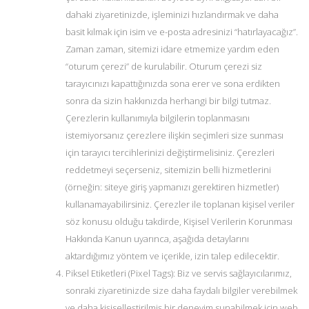
dahaki ziyaretinizde, işleminizi hızlandırmak ve daha
basit kılmak için isim ve e-posta adresinizi “hatırlayacağız”.
Zaman zaman, sitemizi idare etmemize yardım eden
“oturum çerezi” de kurulabilir. Oturum çerezi siz
tarayıcınızı kapattığınızda sona erer ve sona erdikten
sonra da sizin hakkınızda herhangi bir bilgi tutmaz.
Çerezlerin kullanımıyla bilgilerin toplanmasını
istemiyorsanız çerezlere ilişkin seçimleri size sunması
için tarayıcı tercihlerinizi değiştirmelisiniz. Çerezleri
reddetmeyi seçerseniz, sitemizin belli hizmetlerini
(örneğin: siteye giriş yapmanızı gerektiren hizmetler)
kullanamayabilirsiniz. Çerezler ile toplanan kişisel veriler
söz konusu olduğu takdirde, Kişisel Verilerin Korunması
Hakkında Kanun uyarınca, aşağıda detaylarını
aktardığımız yöntem ve içerikle, izin talep edilecektir.
Piksel Etiketleri (Pixel Tags): Biz ve servis sağlayıcılarımız,
sonraki ziyaretinizde size daha faydalı bilgiler verebilmek
ve daha kişiselleştirilmiş bir deneyim sunabilmek için web