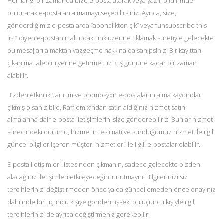
Herhangi bir zamanda bize e-posta atarak veya yazılı bildirimde
bulunarak e-postaları almamayı seçebilirsiniz. Ayrıca, size,
gönderdiğimiz e-postalarda “abonelikten çık” veya “unsubscribe this
list” diyen e-postanın altındaki link üzerine tıklamak suretiyle gelecekte
bu mesajları almaktan vazgeçme hakkına da sahipsiniz. Bir kayıttan
çıkarılma talebini yerine getirmemiz 3 iş gününe kadar bir zaman
alabilir.
Bizden etkinlik, tanıtım ve promosyon e-postalarını alma kaydından
çıkmış olsanız bile, Rafflemix’ndan satın aldığınız hizmet satın
almalarına dair e-posta iletişimlerini size gönderebiliriz. Bunlar hizmet
sürecindeki durumu, hizmetin teslimatı ve sunduğumuz hizmet ile ilgili
güncel bilgiler içeren müşteri hizmetleri ile ilgili e-postalar olabilir.
E-posta iletişimleri listesinden çıkmanın, sadece gelecekte bizden
alacağınız iletişimleri etkileyeceğini unutmayın. Bilgilerinizi siz
tercihlerinizi değiştirmeden önce ya da güncellemeden önce onayınız
dahilinde bir üçüncü kişiye göndermişsek, bu üçüncü kişiyle ilgili
tercihlerinizi de ayrıca değiştirmeniz gerekebilir.