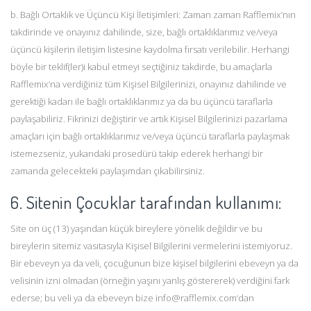
b. Bağlı Ortaklık ve Üçüncü Kişi İletişimleri: Zaman zaman Rafflemix’nın
takdirinde ve onayınız dahilinde, size, bağlı ortaklıklarımız ve/veya
üçüncü kişilerin iletişim listesine kaydolma fırsatı verilebilir. Herhangi
böyle bir teklif(ler)i kabul etmeyi seçtiğiniz takdirde, bu amaçlarla
Rafflemix’na verdiğiniz tüm Kişisel Bilgilerinizi, onayınız dahilinde ve
gerektiği kadarı ile bağlı ortaklıklarımız ya da bu üçüncü taraflarla
paylaşabiliriz. Fikrinizi değiştirir ve artık Kişisel Bilgilerinizi pazarlama
amaçları için bağlı ortaklıklarımız ve/veya üçüncü taraflarla paylaşmak
istemezseniz, yukarıdaki prosedürü takip ederek herhangi bir
zamanda gelecekteki paylaşımdan çıkabilirsiniz.
6. Sitenin Çocuklar tarafından kullanımı:
Site on üç (13) yaşından küçük bireylere yönelik değildir ve bu
bireylerin sitemiz vasıtasıyla Kişisel Bilgilerini vermelerini istemiyoruz.
Bir ebeveyn ya da veli, çocuğunun bize kişisel bilgilerini ebeveyn ya da
velisinin izni olmadan (örneğin yaşını yanlış göstererek) verdiğini fark
ederse; bu veli ya da ebeveyn bize info@rafflemix.com‘dan