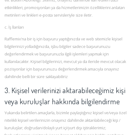
viii. Bülten Aboneliği: Sitemiz, onayınız dahilinde ilan edilen bazı
etkinlikleri, promosyonları ya da hizmetlerimizin özelliklerini anlatan
metinleri ve linkleri e-posta servisleriyle size iletir.
c. İş İlanları
Rafflemix’na bir iş için başvuru yaptığınızda ve web sitemizle kişisel
bilgilerinizi yolladığınızda, işbu bilgiler sadece başvurunuzu
değerlendirmek ve başvurunuzla ilgili işlemleri yapmak için
kullanılacaktır. Kişisel bilgilerinizi, mevcut ya da ileride mevcut olacak
pozisyonlar için başvurunuzu değerlendirmek amacıyla onayınız
dahilinde belli bir süre saklayabiliriz
3. Kişisel verilerinizi aktarabileceğimiz kişi
veya kuruluşlar hakkında bilgilendirme
Yukarıda belirtilen amaçlarla, bizimle paylaştığınız kişisel ve/veya özel
nitelikli kişisel verilerinizin onayınız dahilinde aktarılabileceği kişi /
kuruluşlar; doğrudan/dolaylı yurt içi/yurt dışı iştiraklerimiz;