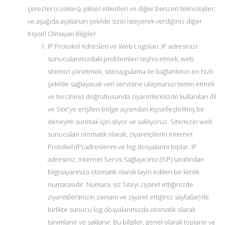
çerezler (cookies), piksel etiketleri ve diğer benzeri teknolojiler;
ve aşağıda açıklanan şekilde sizin isteyerek verdiğiniz diğer
Kişisel Olmayan Bilgiler.
IP Protokol Adresleri ve Web Logoları: IP adresinizi
sunucularımızdaki problemleri teşhis etmek, web
sitemizi yönetmek, site/uygulama ile bağlantınızı en hızlı
şekilde sağlayacak veri servisine ulaşmanızı temin etmek
ve tercihiniz doğrultusunda ziyaretlerinizde kullanılan dil
ve Site'ye erişilen bölge açısından kişiselleştirilmiş bir
deneyim sunmak için alıyor ve saklıyoruz. Sitemizin web
sunucuları otomatik olarak, ziyaretçilerin Internet
Protokol (IP) adreslerini ve log dosyalarını toplar. IP
adresiniz, Internet Servis Sağlayıcınız (ISP) tarafından
bilgisayarınıza otomatik olarak tayin edilen bir kimlik
numarasıdır. Numara, siz Siteyi ziyaret ettiğinizde
ziyaret(ler)inizin zamanı ve ziyaret ettiğiniz sayfa(lar) ile
birlikte sunucu log dosyalarımızda otomatik olarak
tanımlanır ve saklanır. Bu bilgiler, genel olarak toplanır ve