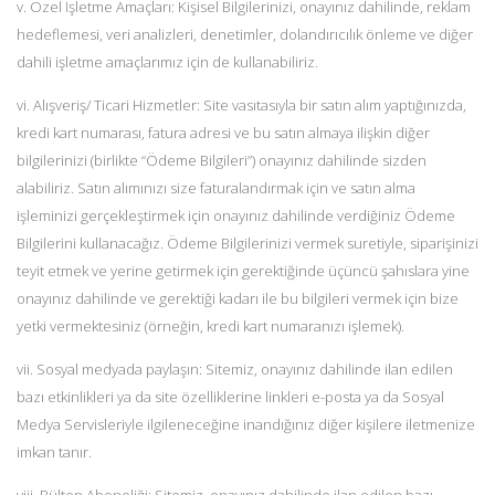
v. Özel İşletme Amaçları: Kişisel Bilgilerinizi, onayınız dahilinde, reklam
hedeflemesi, veri analizleri, denetimler, dolandırıcılık önleme ve diğer
dahili işletme amaçlarımız için de kullanabiliriz.
vi. Alışveriş/ Ticari Hizmetler: Site vasıtasıyla bir satın alım yaptığınızda,
kredi kart numarası, fatura adresi ve bu satın almaya ilişkin diğer
bilgilerinizi (birlikte “Ödeme Bilgileri”) onayınız dahilinde sizden
alabiliriz. Satın alımınızı size faturalandırmak için ve satın alma
işleminizi gerçekleştirmek için onayınız dahilinde verdiğiniz Ödeme
Bilgilerini kullanacağız. Ödeme Bilgilerinizi vermek suretiyle, siparişinizi
teyit etmek ve yerine getirmek için gerektiğinde üçüncü şahıslara yine
onayınız dahilinde ve gerektiği kadarı ile bu bilgileri vermek için bize
yetki vermektesiniz (örneğin, kredi kart numaranızı işlemek).
vii. Sosyal medyada paylaşın: Sitemiz, onayınız dahilinde ilan edilen
bazı etkinlikleri ya da site özelliklerine linkleri e-posta ya da Sosyal
Medya Servisleriyle ilgileneceğine inandığınız diğer kişilere iletmenize
imkan tanır.