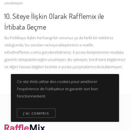
unutmayın.
10. Siteye İlişkin Olarak Rafflemix ile
İrtibata Geçme
Bu Politikaya ilişkin herhangi bir sorunuz ya da farklı bir talebiniz
olduğunda, bu soruları ve/veya taleplerinizi e-maille,
info@rafflemix.com‘a gönderebilirsiniz. E-posta iletişimlerinin mutlaka
güvenli olmayabileceğini unutmayın. Bu sebeple, kredi kartı bilgilerinizi
ve diğer hassas bilgileri bizimle e-posta yazışmalarınızda kullanmayın.
Ce site Web utilise des cookies pour améliorer
l'expérience de l'utilisateur et garantir son bon
fonctionnement.
J'AI COMPRIS